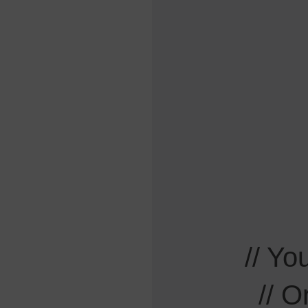
// Y
// 